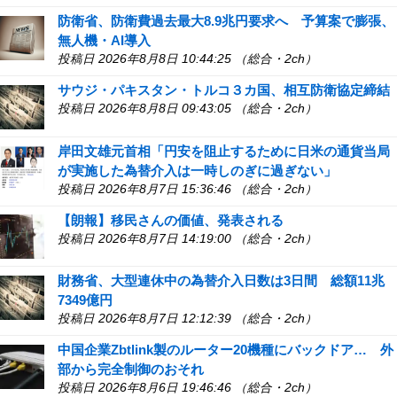
防衛省、防衛費過去最大8.9兆円要求へ 予算案で膨張、
無人機・AI導入
投稿日 2026年8月8日 10:44:25 （総合・2ch）
サウジ・パキスタン・トルコ３カ国、相互防衛協定締結
投稿日 2026年8月8日 09:43:05 （総合・2ch）
岸田文雄元首相「円安を阻止するために日米の通貨当局
が実施した為替介入は一時しのぎに過ぎない」
投稿日 2026年8月7日 15:36:46 （総合・2ch）
【朗報】移民さんの価値、発表される
投稿日 2026年8月7日 14:19:00 （総合・2ch）
財務省、大型連休中の為替介入日数は3日間 総額11兆
7349億円
投稿日 2026年8月7日 12:12:39 （総合・2ch）
中国企業Zbtlink製のルーター20機種にバックドア… 外
部から完全制御のおそれ
投稿日 2026年8月6日 19:46:46 （総合・2ch）