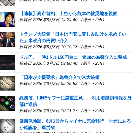
【速報】高市首相、上空から熊本の被災地を視察
投稿日 2026年8月3日 14:24:49 （総合・2ch）
トランプ大統領「日本は円安に苦しみ助けを求めてい
た」米政府の円買い介入
投稿日 2026年8月3日 10:19:13 （総合・2ch）
ドル円、一時1ドル156円台に 追加の為替介入に警戒
投稿日 2026年8月3日 09:58:48 （総合・2ch）
「日本が支援要求」為替介入で米大統領
投稿日 2026年8月3日 09:25:53 （総合・2ch）
総務省、LINEヤフーに厳重注意… 利用者識別情報を外
部に送信
投稿日 2026年8月2日 10:11:27 （総合・2ch）
健康保険証、8月1日からマイナに完全移行「手元にある
か確認を」厚労省