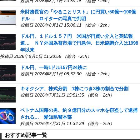
投稿日 2026年8月1日 20:59:15 （総合・2ch）
米財務長官の「やることリスト」に円買い50億〜100億
ドル… ロイターの写真で判明
投稿日 2026年8月1日 15:06:11 （総合・2ch）
ドル円、１ドル１５７円 米国が円買い介入と英紙報
道… ＮＹ外国為替市場で円急伸、日米協調介入は1998
年以来
投稿日 2026年8月1日 11:28:56 （総合・2ch）
ドル円、一時1ドル157円24銭に
投稿日 2026年8月1日 08:37:30 （総合・2ch）
キオクシア、株式分割 1株につき3株の割合で分割
投稿日 2026年7月31日 15:51:35 （総合・2ch）
ベトナム国籍の男、約９億円分のスマホを窃盗して逮捕
される… 愛知県警本部
投稿日 2026年7月31日 11:34:39 （総合・2ch）
おすすめ記事一覧