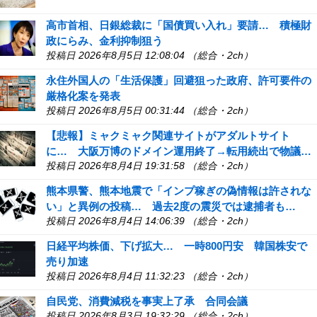
高市首相、日銀総裁に「国債買い入れ」要請… 積極財
政にらみ、金利抑制狙う
投稿日 2026年8月5日 12:08:04 （総合・2ch）
永住外国人の「生活保護」回避狙った政府、許可要件の
厳格化案を発表
投稿日 2026年8月5日 00:31:44 （総合・2ch）
【悲報】ミャクミャク関連サイトがアダルトサイト
に… 大阪万博のドメイン運用終了→転用続出で物議…
投稿日 2026年8月4日 19:31:58 （総合・2ch）
熊本県警、熊本地震で「インプ稼ぎの偽情報は許されな
い」と異例の投稿… 過去2度の震災では逮捕者も…
投稿日 2026年8月4日 14:06:39 （総合・2ch）
日経平均株価、下げ拡大… 一時800円安 韓国株安で
売り加速
投稿日 2026年8月4日 11:32:23 （総合・2ch）
自民党、消費減税を事実上了承 合同会議
投稿日 2026年8月3日 19:32:29 （総合・2ch）