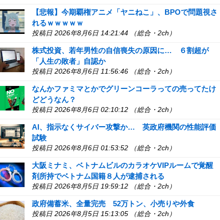
【悲報】今期覇権アニメ「ヤニねこ」、BPOで問題視さ
れるｗｗｗｗｗ
投稿日 2026年8月6日 14:21:44 （総合・2ch）
株式投資、若年男性の自信喪失の原因に… ６割超が
「人生の敗者」自認か
投稿日 2026年8月6日 11:56:46 （総合・2ch）
なんかファミマとかでグリーンコーラっての売ってたけ
どどうなん？
投稿日 2026年8月6日 02:10:12 （総合・2ch）
AI、指示なくサイバー攻撃か… 英政府機関の性能評価
試験
投稿日 2026年8月6日 01:53:52 （総合・2ch）
大阪ミナミ、ベトナムビルのカラオケVIPルームで覚醒
剤所持でベトナム国籍８人が逮捕される
投稿日 2026年8月5日 19:59:12 （総合・2ch）
政府備蓄米、全量完売 52万トン、小売りや外食
投稿日 2026年8月5日 15:13:05 （総合・2ch）