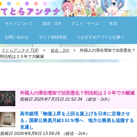
サイトについて
総合・2ch
アニメ・ゲーム
生活
お問い合わせ
サイト登録申請
☆おすすめアプリと記事☆
てとらアンテナ TOP
総合・2ch
外国人の滞在増加で治安悪化？
刑法犯は２０年で大幅減
外国人の滞在増加で治安悪化？刑法犯は２０年で大幅減
投稿日 2025年7月15日 21:52:34 （総合・2ch）
高市総理「物価上昇を上回る賃上げを日本に定着させ
る」国家公務員月給3.51％増へ 地方公務員も追随する
見通し
投稿日 2026年8月8日 13:59:25 （総合・2ch）