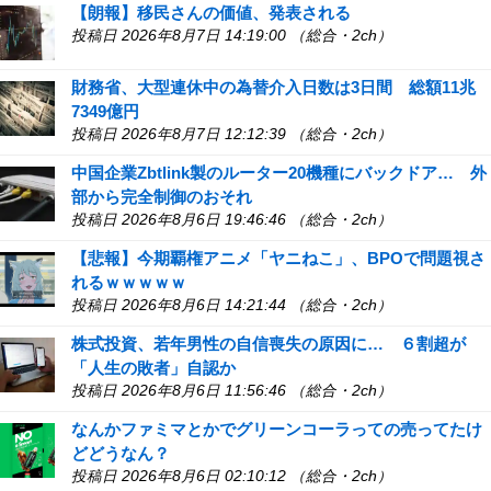
【朗報】移民さんの価値、発表される
投稿日 2026年8月7日 14:19:00 （総合・2ch）
財務省、大型連休中の為替介入日数は3日間 総額11兆
7349億円
投稿日 2026年8月7日 12:12:39 （総合・2ch）
中国企業Zbtlink製のルーター20機種にバックドア… 外
部から完全制御のおそれ
投稿日 2026年8月6日 19:46:46 （総合・2ch）
【悲報】今期覇権アニメ「ヤニねこ」、BPOで問題視さ
れるｗｗｗｗｗ
投稿日 2026年8月6日 14:21:44 （総合・2ch）
株式投資、若年男性の自信喪失の原因に… ６割超が
「人生の敗者」自認か
投稿日 2026年8月6日 11:56:46 （総合・2ch）
なんかファミマとかでグリーンコーラっての売ってたけ
どどうなん？
投稿日 2026年8月6日 02:10:12 （総合・2ch）