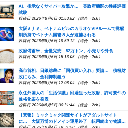
AI、指示なくサイバー攻撃か… 英政府機関の性能評価
試験
投稿日 2026年8月6日 01:53:52 （総合・2ch）
大阪ミナミ、ベトナムビルのカラオケVIPルームで覚醒
剤所持でベトナム国籍８人が逮捕される
投稿日 2026年8月5日 19:59:12 （総合・2ch）
政府備蓄米、全量完売 52万トン、小売りや外食
投稿日 2026年8月5日 15:13:05 （総合・2ch）
高市首相、日銀総裁に「国債買い入れ」要請… 積極財
政にらみ、金利抑制狙う
投稿日 2026年8月5日 12:08:04 （総合・2ch）
永住外国人の「生活保護」回避狙った政府、許可要件の
厳格化案を発表
投稿日 2026年8月5日 00:31:44 （総合・2ch）
【悲報】ミャクミャク関連サイトがアダルトサイト
に… 大阪万博のドメイン運用終了→転用続出で物議…
投稿日 2026年8月4日 19:31:58 （総合・2ch）