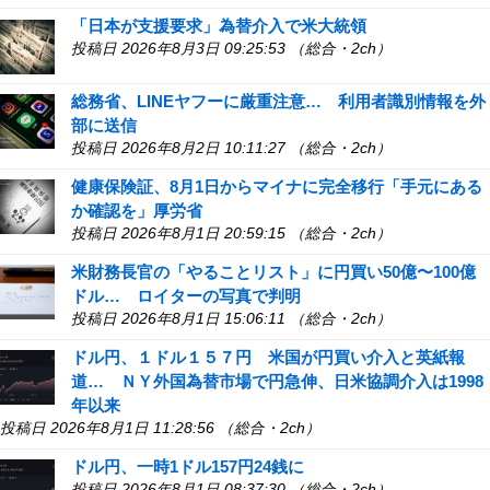
「日本が支援要求」為替介入で米大統領
投稿日 2026年8月3日 09:25:53 （総合・2ch）
総務省、LINEヤフーに厳重注意… 利用者識別情報を外
部に送信
投稿日 2026年8月2日 10:11:27 （総合・2ch）
健康保険証、8月1日からマイナに完全移行「手元にある
か確認を」厚労省
投稿日 2026年8月1日 20:59:15 （総合・2ch）
米財務長官の「やることリスト」に円買い50億〜100億
ドル… ロイターの写真で判明
投稿日 2026年8月1日 15:06:11 （総合・2ch）
ドル円、１ドル１５７円 米国が円買い介入と英紙報
道… ＮＹ外国為替市場で円急伸、日米協調介入は1998
年以来
投稿日 2026年8月1日 11:28:56 （総合・2ch）
ドル円、一時1ドル157円24銭に
投稿日 2026年8月1日 08:37:30 （総合・2ch）