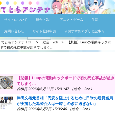
サイトについて
総合・2ch
アニメ・ゲーム
生活
お問い合わせ
サイト登録申請
☆おすすめアプリと記事☆
てとらアンテナ TOP
総合・2ch
【悲報】Luupの電動キックボー
ドで初の死亡事故が起きてしまう…
【悲報】Luupの電動キックボードで初の死亡事故が起き
てしまう…
投稿日 2026年6月11日 15:01:47 （総合・2ch）
岸田文雄元首相「円安を阻止するために日米の通貨当局
が実施した為替介入は一時しのぎに過ぎない」
投稿日 2026年8月7日 15:36:46 （総合・2ch）