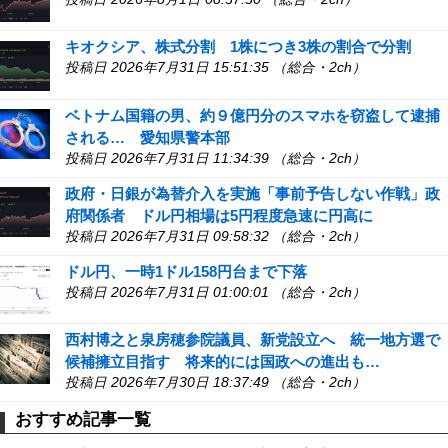
キオクシア、株式分割 1株につき3株の割合で分割
投稿日 2026年7月31日 15:51:35 （総合・2ch）
ベトナム国籍の男、約９億円分のスマホを窃盗して逮捕
される… 愛知県警本部
投稿日 2026年7月31日 11:34:39 （総合・2ch）
政府・日銀が為替介入を実施「事前予告しない作戦」政
府関係者 ドル円相場は5円程度急速に円高に
投稿日 2026年7月31日 09:58:32 （総合・2ch）
ドル円、一時1ドル158円台まで下落
投稿日 2026年7月31日 01:00:01 （総合・2ch）
西村博之と泉房穂参院議員、新党設立へ 統一地方選で
候補擁立目指す 将来的には国政への進出も…
投稿日 2026年7月30日 18:37:49 （総合・2ch）
おすすめ記事一覧