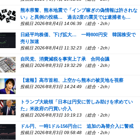
熊本県警、熊本地震で「インプ稼ぎの偽情報は許されな
い」と異例の投稿… 過去2度の震災では逮捕者も…
投稿日 2026年8月4日 14:06:39 （総合・2ch）
日経平均株価、下げ拡大… 一時800円安 韓国株安で
売り加速
投稿日 2026年8月4日 11:32:23 （総合・2ch）
自民党、消費減税を事実上了承 合同会議
投稿日 2026年8月3日 19:32:29 （総合・2ch）
【速報】高市首相、上空から熊本の被災地を視察
投稿日 2026年8月3日 14:24:49 （総合・2ch）
トランプ大統領「日本は円安に苦しみ助けを求めてい
た」米政府の円買い介入
投稿日 2026年8月3日 10:19:13 （総合・2ch）
ドル円、一時1ドル156円台に 追加の為替介入に警戒
投稿日 2026年8月3日 09:58:48 （総合・2ch）