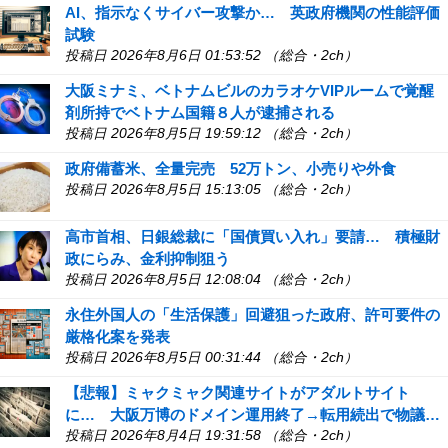
AI、指示なくサイバー攻撃か… 英政府機関の性能評価
試験
投稿日 2026年8月6日 01:53:52 （総合・2ch）
大阪ミナミ、ベトナムビルのカラオケVIPルームで覚醒
剤所持でベトナム国籍８人が逮捕される
投稿日 2026年8月5日 19:59:12 （総合・2ch）
政府備蓄米、全量完売 52万トン、小売りや外食
投稿日 2026年8月5日 15:13:05 （総合・2ch）
高市首相、日銀総裁に「国債買い入れ」要請… 積極財
政にらみ、金利抑制狙う
投稿日 2026年8月5日 12:08:04 （総合・2ch）
永住外国人の「生活保護」回避狙った政府、許可要件の
厳格化案を発表
投稿日 2026年8月5日 00:31:44 （総合・2ch）
【悲報】ミャクミャク関連サイトがアダルトサイト
に… 大阪万博のドメイン運用終了→転用続出で物議…
投稿日 2026年8月4日 19:31:58 （総合・2ch）