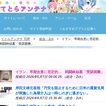
サイトについて
総合・2ch
アニメ・ゲーム
生活
お問い合わせ
サイト登録申請
☆おすすめアプリと記事☆
てとらアンテナ TOP
総合・2ch
イラン、早期合意に否定的…
戦闘終結案「受諾困難」
イラン、早期合意に否定的… 戦闘終結案「受諾困難」
投稿日 2026年5月7日 09:06:25 （総合・2ch）
岸田文雄元首相「円安を阻止するために日米の通貨当局
が実施した為替介入は一時しのぎに過ぎない」
投稿日 2026年8月7日 15:36:46 （総合・2ch）