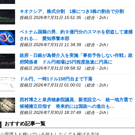
キオクシア、株式分割 1株につき3株の割合で分割
投稿日 2026年7月31日 15:51:35 （総合・2ch）
ベトナム国籍の男、約９億円分のスマホを窃盗して逮捕
される… 愛知県警本部
投稿日 2026年7月31日 11:34:39 （総合・2ch）
政府・日銀が為替介入を実施「事前予告しない作戦」政
府関係者 ドル円相場は5円程度急速に円高に
投稿日 2026年7月31日 09:58:32 （総合・2ch）
ドル円、一時1ドル158円台まで下落
投稿日 2026年7月31日 01:00:01 （総合・2ch）
西村博之と泉房穂参院議員、新党設立へ 統一地方選で
候補擁立目指す 将来的には国政への進出も…
投稿日 2026年7月30日 18:37:49 （総合・2ch）
おすすめ記事一覧
☆管理人も稼いでいる何もしなくても稼げる方法