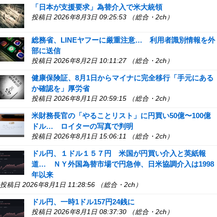
「日本が支援要求」為替介入で米大統領
投稿日 2026年8月3日 09:25:53 （総合・2ch）
総務省、LINEヤフーに厳重注意… 利用者識別情報を外
部に送信
投稿日 2026年8月2日 10:11:27 （総合・2ch）
健康保険証、8月1日からマイナに完全移行「手元にある
か確認を」厚労省
投稿日 2026年8月1日 20:59:15 （総合・2ch）
米財務長官の「やることリスト」に円買い50億〜100億
ドル… ロイターの写真で判明
投稿日 2026年8月1日 15:06:11 （総合・2ch）
ドル円、１ドル１５７円 米国が円買い介入と英紙報
道… ＮＹ外国為替市場で円急伸、日米協調介入は1998
年以来
投稿日 2026年8月1日 11:28:56 （総合・2ch）
ドル円、一時1ドル157円24銭に
投稿日 2026年8月1日 08:37:30 （総合・2ch）