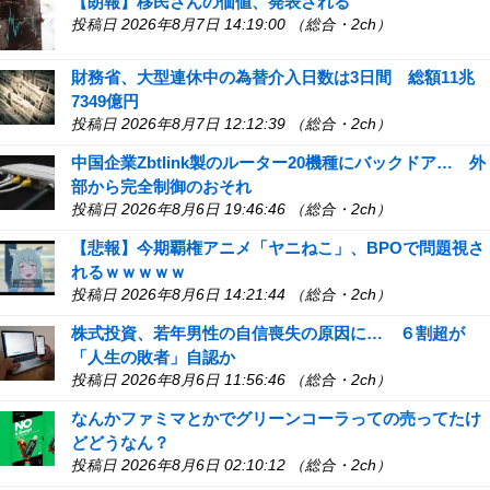
【朗報】移民さんの価値、発表される
投稿日 2026年8月7日 14:19:00 （総合・2ch）
財務省、大型連休中の為替介入日数は3日間 総額11兆
7349億円
投稿日 2026年8月7日 12:12:39 （総合・2ch）
中国企業Zbtlink製のルーター20機種にバックドア… 外
部から完全制御のおそれ
投稿日 2026年8月6日 19:46:46 （総合・2ch）
【悲報】今期覇権アニメ「ヤニねこ」、BPOで問題視さ
れるｗｗｗｗｗ
投稿日 2026年8月6日 14:21:44 （総合・2ch）
株式投資、若年男性の自信喪失の原因に… ６割超が
「人生の敗者」自認か
投稿日 2026年8月6日 11:56:46 （総合・2ch）
なんかファミマとかでグリーンコーラっての売ってたけ
どどうなん？
投稿日 2026年8月6日 02:10:12 （総合・2ch）