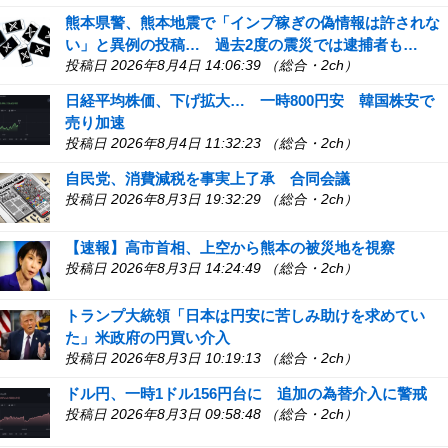
熊本県警、熊本地震で「インプ稼ぎの偽情報は許されな
い」と異例の投稿… 過去2度の震災では逮捕者も…
投稿日 2026年8月4日 14:06:39 （総合・2ch）
日経平均株価、下げ拡大… 一時800円安 韓国株安で
売り加速
投稿日 2026年8月4日 11:32:23 （総合・2ch）
自民党、消費減税を事実上了承 合同会議
投稿日 2026年8月3日 19:32:29 （総合・2ch）
【速報】高市首相、上空から熊本の被災地を視察
投稿日 2026年8月3日 14:24:49 （総合・2ch）
トランプ大統領「日本は円安に苦しみ助けを求めてい
た」米政府の円買い介入
投稿日 2026年8月3日 10:19:13 （総合・2ch）
ドル円、一時1ドル156円台に 追加の為替介入に警戒
投稿日 2026年8月3日 09:58:48 （総合・2ch）