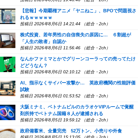
【悲報】今期覇権アニメ「ヤニねこ」、BPOで問題視さ
れるｗｗｗｗｗ
投稿日 2026年8月6日 14:21:44 （総合・2ch）
株式投資、若年男性の自信喪失の原因に… ６割超が
「人生の敗者」自認か
投稿日 2026年8月6日 11:56:46 （総合・2ch）
なんかファミマとかでグリーンコーラっての売ってたけ
どどうなん？
投稿日 2026年8月6日 02:10:12 （総合・2ch）
AI、指示なくサイバー攻撃か… 英政府機関の性能評価
試験
投稿日 2026年8月6日 01:53:52 （総合・2ch）
大阪ミナミ、ベトナムビルのカラオケVIPルームで覚醒
剤所持でベトナム国籍８人が逮捕される
投稿日 2026年8月5日 19:59:12 （総合・2ch）
政府備蓄米、全量完売 52万トン、小売りや外食
投稿日 2026年8月5日 15:13:05 （総合・2ch）