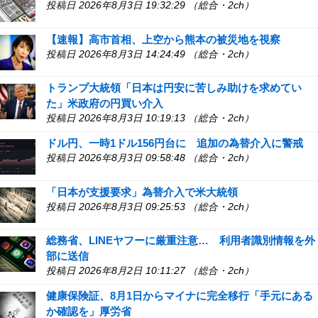
投稿日 2026年8月3日 19:32:29 （総合・2ch）
【速報】高市首相、上空から熊本の被災地を視察
投稿日 2026年8月3日 14:24:49 （総合・2ch）
トランプ大統領「日本は円安に苦しみ助けを求めてい
た」米政府の円買い介入
投稿日 2026年8月3日 10:19:13 （総合・2ch）
ドル円、一時1ドル156円台に 追加の為替介入に警戒
投稿日 2026年8月3日 09:58:48 （総合・2ch）
「日本が支援要求」為替介入で米大統領
投稿日 2026年8月3日 09:25:53 （総合・2ch）
総務省、LINEヤフーに厳重注意… 利用者識別情報を外
部に送信
投稿日 2026年8月2日 10:11:27 （総合・2ch）
健康保険証、8月1日からマイナに完全移行「手元にある
か確認を」厚労省