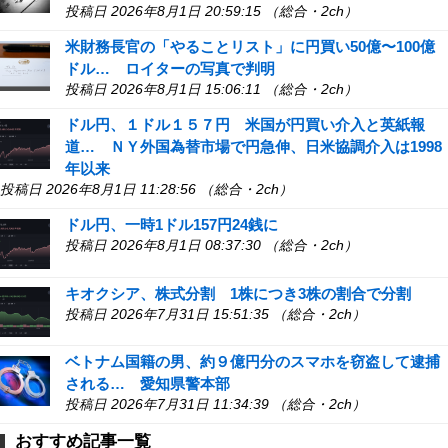
投稿日 2026年8月1日 20:59:15 （総合・2ch）
米財務長官の「やることリスト」に円買い50億〜100億
ドル… ロイターの写真で判明
投稿日 2026年8月1日 15:06:11 （総合・2ch）
ドル円、１ドル１５７円 米国が円買い介入と英紙報
道… ＮＹ外国為替市場で円急伸、日米協調介入は1998
年以来
投稿日 2026年8月1日 11:28:56 （総合・2ch）
ドル円、一時1ドル157円24銭に
投稿日 2026年8月1日 08:37:30 （総合・2ch）
キオクシア、株式分割 1株につき3株の割合で分割
投稿日 2026年7月31日 15:51:35 （総合・2ch）
ベトナム国籍の男、約９億円分のスマホを窃盗して逮捕
される… 愛知県警本部
投稿日 2026年7月31日 11:34:39 （総合・2ch）
おすすめ記事一覧