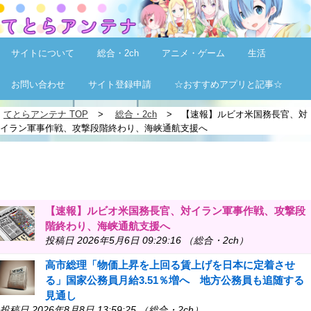
サイトについて
総合・2ch
アニメ・ゲーム
生活
お問い合わせ
サイト登録申請
☆おすすめアプリと記事☆
てとらアンテナ TOP
総合・2ch
【速報】ルビオ米国務長官、対
イラン軍事作戦、攻撃段階終わり、海峡通航支援へ
【速報】ルビオ米国務長官、対イラン軍事作戦、攻撃段
階終わり、海峡通航支援へ
投稿日 2026年5月6日 09:29:16 （総合・2ch）
高市総理「物価上昇を上回る賃上げを日本に定着させ
る」国家公務員月給3.51％増へ 地方公務員も追随する
見通し
投稿日 2026年8月8日 13:59:25 （総合・2ch）