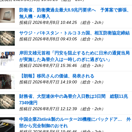
防衛省、防衛費過去最大8.9兆円要求へ 予算案で膨張、
無人機・AI導入
投稿日 2026年8月8日 10:44:25 （総合・2ch）
サウジ・パキスタン・トルコ３カ国、相互防衛協定締結
投稿日 2026年8月8日 09:43:05 （総合・2ch）
岸田文雄元首相「円安を阻止するために日米の通貨当局
が実施した為替介入は一時しのぎに過ぎない」
投稿日 2026年8月7日 15:36:46 （総合・2ch）
【朗報】移民さんの価値、発表される
投稿日 2026年8月7日 14:19:00 （総合・2ch）
財務省、大型連休中の為替介入日数は3日間 総額11兆
7349億円
投稿日 2026年8月7日 12:12:39 （総合・2ch）
中国企業Zbtlink製のルーター20機種にバックドア… 外
部から完全制御のおそれ
投稿日 2026年8月6日 19:46:46 （総合・2ch）