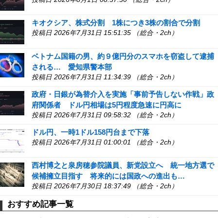
キオクシア、株式分割 1株につき3株の割合で分割
投稿日 2026年7月31日 15:51:35 （総合・2ch）
ベトナム国籍の男、約９億円分のスマホを窃盗して逮捕
される… 愛知県警本部
投稿日 2026年7月31日 11:34:39 （総合・2ch）
政府・日銀が為替介入を実施「事前予告しない作戦」政
府関係者 ドル円相場は5円程度急速に円高に
投稿日 2026年7月31日 09:58:32 （総合・2ch）
ドル円、一時1ドル158円台まで下落
投稿日 2026年7月31日 01:00:01 （総合・2ch）
西村博之と泉房穂参院議員、新党設立へ 統一地方選で
候補擁立目指す 将来的には国政への進出も…
投稿日 2026年7月30日 18:37:49 （総合・2ch）
おすすめ記事一覧