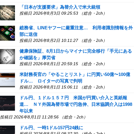
「日本が支援要求」為替介入で米大統領
投稿日 2026年8月3日 09:25:53 （総合・2ch）
総務省、LINEヤフーに厳重注意… 利用者識別情報を外
部に送信
投稿日 2026年8月2日 10:11:27 （総合・2ch）
健康保険証、8月1日からマイナに完全移行「手元にある
か確認を」厚労省
投稿日 2026年8月1日 20:59:15 （総合・2ch）
米財務長官の「やることリスト」に円買い50億〜100億
ドル… ロイターの写真で判明
投稿日 2026年8月1日 15:06:11 （総合・2ch）
ドル円、１ドル１５７円 米国が円買い介入と英紙報
道… ＮＹ外国為替市場で円急伸、日米協調介入は1998
年以来
投稿日 2026年8月1日 11:28:56 （総合・2ch）
ドル円、一時1ドル157円24銭に
投稿日 2026年8月1日 08:37:30 （総合・2ch）