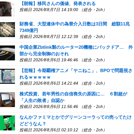
【朗報】移民さんの価値、発表される
投稿日 2026年8月7日 14:19:00 （総合・2ch）
財務省、大型連休中の為替介入日数は3日間 総額11兆
7349億円
投稿日 2026年8月7日 12:12:39 （総合・2ch）
中国企業Zbtlink製のルーター20機種にバックドア… 外
部から完全制御のおそれ
投稿日 2026年8月6日 19:46:46 （総合・2ch）
【悲報】今期覇権アニメ「ヤニねこ」、BPOで問題視さ
れるｗｗｗｗｗ
投稿日 2026年8月6日 14:21:44 （総合・2ch）
株式投資、若年男性の自信喪失の原因に… ６割超が
「人生の敗者」自認か
投稿日 2026年8月6日 11:56:46 （総合・2ch）
なんかファミマとかでグリーンコーラっての売ってたけ
どどうなん？
投稿日 2026年8月6日 02:10:12 （総合・2ch）