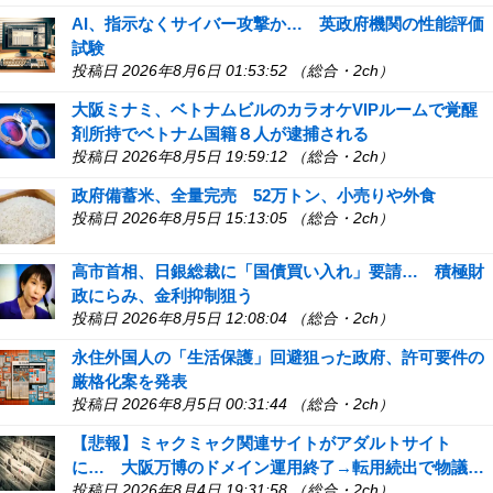
AI、指示なくサイバー攻撃か… 英政府機関の性能評価
試験
投稿日 2026年8月6日 01:53:52 （総合・2ch）
大阪ミナミ、ベトナムビルのカラオケVIPルームで覚醒
剤所持でベトナム国籍８人が逮捕される
投稿日 2026年8月5日 19:59:12 （総合・2ch）
政府備蓄米、全量完売 52万トン、小売りや外食
投稿日 2026年8月5日 15:13:05 （総合・2ch）
高市首相、日銀総裁に「国債買い入れ」要請… 積極財
政にらみ、金利抑制狙う
投稿日 2026年8月5日 12:08:04 （総合・2ch）
永住外国人の「生活保護」回避狙った政府、許可要件の
厳格化案を発表
投稿日 2026年8月5日 00:31:44 （総合・2ch）
【悲報】ミャクミャク関連サイトがアダルトサイト
に… 大阪万博のドメイン運用終了→転用続出で物議…
投稿日 2026年8月4日 19:31:58 （総合・2ch）