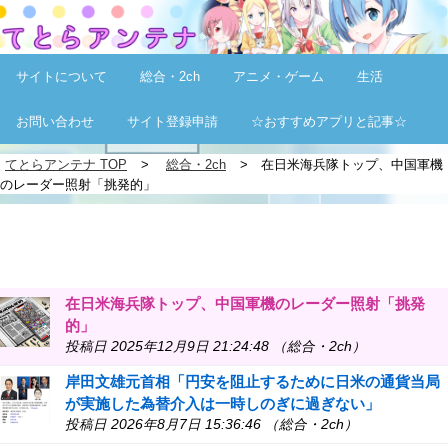
サイトについて
総合・2ch
アニメ・ゲーム
生活
お問い合わせ
サイト登録申請
☆おすすめアプリと記事☆
てとらアンテナ TOP
総合・2ch
在日米海兵隊トップ、中国軍機
のレーダー照射「挑発的」
在日米海兵隊トップ、中国軍機のレーダー照射「挑発
的」
投稿日 2025年12月9日 21:24:48 （総合・2ch）
岸田文雄元首相「円安を阻止するために日米の通貨当局
が実施した為替介入は一時しのぎに過ぎない」
投稿日 2026年8月7日 15:36:46 （総合・2ch）