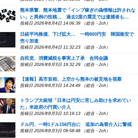
熊本県警、熊本地震で「インプ稼ぎの偽情報は許されな
い」と異例の投稿… 過去2度の震災では逮捕者も…
投稿日 2026年8月4日 14:06:39 （総合・2ch）
日経平均株価、下げ拡大… 一時800円安 韓国株安で
売り加速
投稿日 2026年8月4日 11:32:23 （総合・2ch）
自民党、消費減税を事実上了承 合同会議
投稿日 2026年8月3日 19:32:29 （総合・2ch）
【速報】高市首相、上空から熊本の被災地を視察
投稿日 2026年8月3日 14:24:49 （総合・2ch）
トランプ大統領「日本は円安に苦しみ助けを求めてい
た」米政府の円買い介入
投稿日 2026年8月3日 10:19:13 （総合・2ch）
ドル円、一時1ドル156円台に 追加の為替介入に警戒
投稿日 2026年8月3日 09:58:48 （総合・2ch）