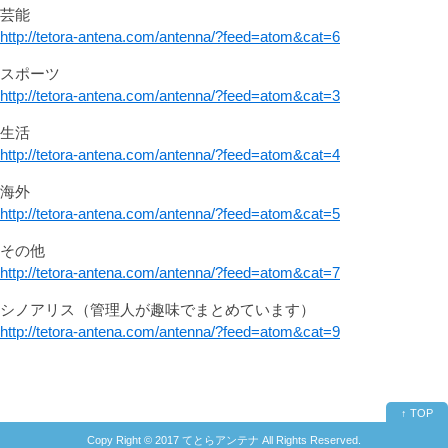
芸能
http://tetora-antena.com/antenna/?feed=atom&cat=6
スポーツ
http://tetora-antena.com/antenna/?feed=atom&cat=3
生活
http://tetora-antena.com/antenna/?feed=atom&cat=4
海外
http://tetora-antena.com/antenna/?feed=atom&cat=5
その他
http://tetora-antena.com/antenna/?feed=atom&cat=7
シノアリス（管理人が趣味でまとめています）
http://tetora-antena.com/antenna/?feed=atom&cat=
9
↑ TOP
Copy Right ©
2017 てとらアンテナ
All Rights Reserved.