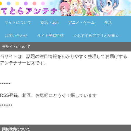
サイトについて
総合・2ch
アニメ・ゲーム
生活
お問い合わせ
サイト登録申請
☆おすすめアプリと記事☆
当サイトについて
当サイトは、話題の注目情報をわかりやすく整理してお届けする
アンテナサービスです。
******
RSS登録、相互、お気軽にどうぞ！探しています
*******
閲覧環境について