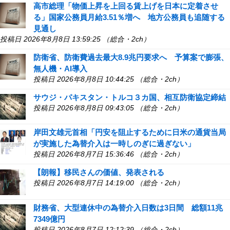
高市総理「物価上昇を上回る賃上げを日本に定着させ
る」国家公務員月給3.51％増へ 地方公務員も追随する
見通し
投稿日 2026年8月8日 13:59:25 （総合・2ch）
防衛省、防衛費過去最大8.9兆円要求へ 予算案で膨張、
無人機・AI導入
投稿日 2026年8月8日 10:44:25 （総合・2ch）
サウジ・パキスタン・トルコ３カ国、相互防衛協定締結
投稿日 2026年8月8日 09:43:05 （総合・2ch）
岸田文雄元首相「円安を阻止するために日米の通貨当局
が実施した為替介入は一時しのぎに過ぎない」
投稿日 2026年8月7日 15:36:46 （総合・2ch）
【朗報】移民さんの価値、発表される
投稿日 2026年8月7日 14:19:00 （総合・2ch）
財務省、大型連休中の為替介入日数は3日間 総額11兆
7349億円
投稿日 2026年8月7日 12:12:39 （総合・2ch）