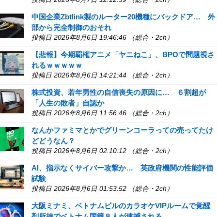
中国企業Zbtlink製のルーター20機種にバックドア… 外
部から完全制御のおそれ
投稿日 2026年8月6日 19:46:46 （総合・2ch）
【悲報】今期覇権アニメ「ヤニねこ」、BPOで問題視さ
れるｗｗｗｗｗ
投稿日 2026年8月6日 14:21:44 （総合・2ch）
株式投資、若年男性の自信喪失の原因に… ６割超が
「人生の敗者」自認か
投稿日 2026年8月6日 11:56:46 （総合・2ch）
なんかファミマとかでグリーンコーラっての売ってたけ
どどうなん？
投稿日 2026年8月6日 02:10:12 （総合・2ch）
AI、指示なくサイバー攻撃か… 英政府機関の性能評価
試験
投稿日 2026年8月6日 01:53:52 （総合・2ch）
大阪ミナミ、ベトナムビルのカラオケVIPルームで覚醒
剤所持でベトナム国籍８人が逮捕される