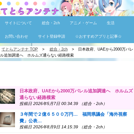
サイトについて
総合・2ch
アニメ・ゲーム
生活
お問い合わせ
サイト登録申請
☆おすすめアプリと記事☆
てとらアンテナ TOP
総合・2ch
日本政府、UAEから2000万バレ
ル追加調達へ ホルムズ通らない経路模索
日本政府、UAEから2000万バレル追加調達へ ホルムズ
通らない経路模索
投稿日 2026年5月7日 00:34:39 （総合・2ch）
３年間で２億６５００万円… 福岡県議会「海外視察
費」公表…
投稿日 2026年8月9日 14:15:39 （総合・2ch）