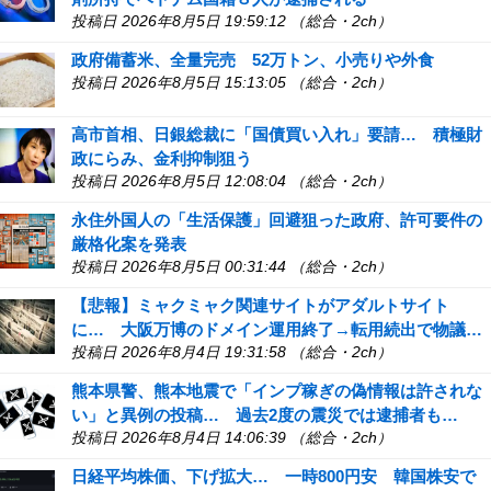
投稿日 2026年8月5日 19:59:12 （総合・2ch）
政府備蓄米、全量完売 52万トン、小売りや外食
投稿日 2026年8月5日 15:13:05 （総合・2ch）
高市首相、日銀総裁に「国債買い入れ」要請… 積極財
政にらみ、金利抑制狙う
投稿日 2026年8月5日 12:08:04 （総合・2ch）
永住外国人の「生活保護」回避狙った政府、許可要件の
厳格化案を発表
投稿日 2026年8月5日 00:31:44 （総合・2ch）
【悲報】ミャクミャク関連サイトがアダルトサイト
に… 大阪万博のドメイン運用終了→転用続出で物議…
投稿日 2026年8月4日 19:31:58 （総合・2ch）
熊本県警、熊本地震で「インプ稼ぎの偽情報は許されな
い」と異例の投稿… 過去2度の震災では逮捕者も…
投稿日 2026年8月4日 14:06:39 （総合・2ch）
日経平均株価、下げ拡大… 一時800円安 韓国株安で