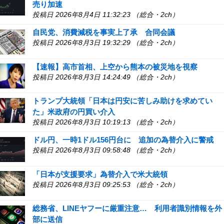
売り加速
投稿日 2026年8月4日 11:32:23 （総合・2ch）
自民党、消費減税を事実上了承 合同会議
投稿日 2026年8月3日 19:32:29 （総合・2ch）
【速報】高市首相、上空から熊本の被災地を視察
投稿日 2026年8月3日 14:24:49 （総合・2ch）
トランプ大統領「日本は円安に苦しみ助けを求めてい
た」米政府の円買い介入
投稿日 2026年8月3日 10:19:13 （総合・2ch）
ドル円、一時1ドル156円台に 追加の為替介入に警戒
投稿日 2026年8月3日 09:58:48 （総合・2ch）
「日本が支援要求」為替介入で米大統領
投稿日 2026年8月3日 09:25:53 （総合・2ch）
総務省、LINEヤフーに厳重注意… 利用者識別情報を外
部に送信